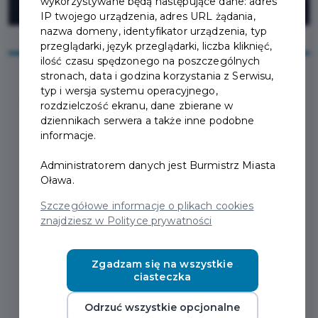
wykorzystywane będą następujące dane: adres
IP twojego urządzenia, adres URL żądania,
nazwa domeny, identyfikator urządzenia, typ
przeglądarki, język przeglądarki, liczba kliknięć,
ilość czasu spędzonego na poszczególnych
stronach, data i godzina korzystania z Serwisu,
typ i wersja systemu operacyjnego,
2025-09-25
rozdzielczość ekranu, dane zbierane w
dziennikach serwera a także inne podobne
informacje.
DYREKTYWA EAA -
Administratorem danych jest Burmistrz Miasta
BEZPŁATNE SZKOLENIA
Oława.
Z ZAKRESU WDRAŻANIA
Szczegółowe informacje o plikach cookies
I STOSOWANIA
znajdziesz w Polityce prywatności
REGULACJI PRAWNYCH
Zgadzam się na wszystkie
ZGODNYCH Z USTAWĄ
ciasteczka
PAD (POLSKI AKT O
Odrzuć wszystkie opcjonalne