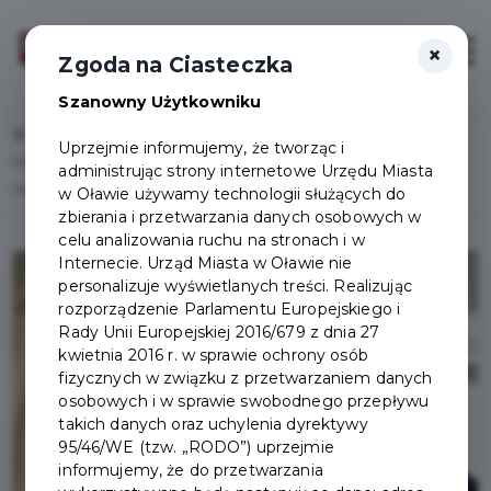
×
Zaloguj
Otwór
Zgoda na Ciasteczka
Szanowny Użytkowniku
Home
Lista aktualności
Uprzejmie informujemy, że tworząc i
Kogut dla "złotych serc" zamontowany w sercu Oławy! Wkrótce mural dla
administrując strony internetowe Urzędu Miasta
Mai Mecan
w Oławie używamy technologii służących do
zbierania i przetwarzania danych osobowych w
celu analizowania ruchu na stronach i w
Internecie. Urząd Miasta w Oławie nie
personalizuje wyświetlanych treści. Realizując
rozporządzenie Parlamentu Europejskiego i
Rady Unii Europejskiej 2016/679 z dnia 27
kwietnia 2016 r. w sprawie ochrony osób
fizycznych w związku z przetwarzaniem danych
osobowych i w sprawie swobodnego przepływu
takich danych oraz uchylenia dyrektywy
95/46/WE (tzw. „RODO”) uprzejmie
informujemy, że do przetwarzania