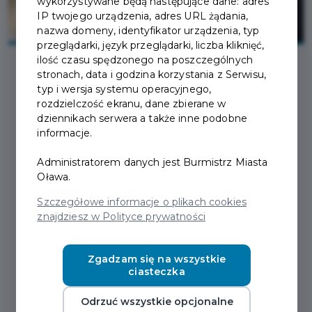
wykorzystywane będą następujące dane: adres
IP twojego urządzenia, adres URL żądania,
nazwa domeny, identyfikator urządzenia, typ
przeglądarki, język przeglądarki, liczba kliknięć,
ilość czasu spędzonego na poszczególnych
stronach, data i godzina korzystania z Serwisu,
2026-04-30
typ i wersja systemu operacyjnego,
rozdzielczość ekranu, dane zbierane w
dziennikach serwera a także inne podobne
KOGUT DLA "ZŁOTYCH
informacje.
SERC" ZAMONTOWANY W
Administratorem danych jest Burmistrz Miasta
Oława.
SERCU OŁAWY!
Szczegółowe informacje o plikach cookies
WKRÓTCE MURAL DLA
znajdziesz w Polityce prywatności
MAI MECAN
Zgadzam się na wszystkie
ciasteczka
Na ścianie ratusza pojawiła się symboliczna
płaskorzeźba z brązu dedykowana wszystkim, którzy
Odrzuć wszystkie opcjonalne