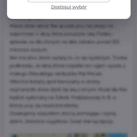
pomagają i wiedzą, że nawet drobny gest może
Dostosuj wybór
zmienić świat. Oława wiele razy udowodniła, że ma
bezcenną moc.
Macie złote serca! Nie sposób przy tej okazji nie
wspomnieć o akcji, która poruszyła całą Polskę i
sprawiła, że dla chorych na raka zebrano ponad 250
milionów złotych.
Nie ma słów, które wyrażą to, co się wydarzyło. Trzeba
podkreślać, że iskra, która rozpaliła ten ogień wyszła z
małego Oławskiego serduszka Mai Mecan.
Wkrótce kolejny gest kierowany w stronę
wojowniczki, która dzieli się siłą z innymi. Mural dla Mai
będzie wykonany na Szkole Podstawowej nr 8, w
której uczy się nasza bohaterka.
Dziękujemy wszystkim, którzy pomagają i czynią
dobro. Jesteście wyjątkowi. Świat stał się lepszy.