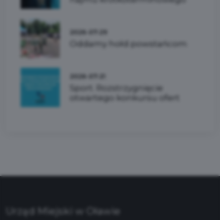
2026-07-29
Oddamy hołd powstańcom
2026-07-21
Sport. Rozstrzygnięcie
otwartego konkursu ofert
Urząd Miejski w Oławie