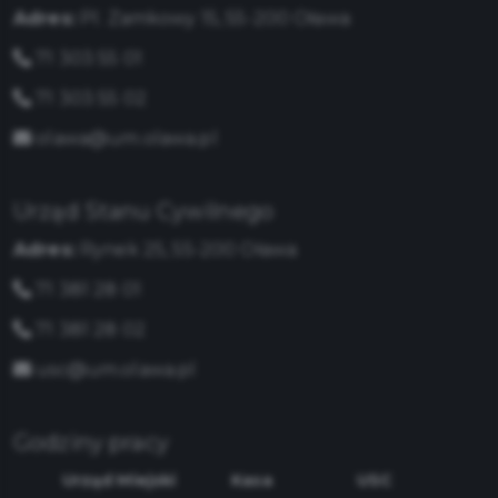
Adres:
Pl. Zamkowy 15, 55-200 Oława
71 303 55 01
71 303 55 02
olawa@um.olawa.pl
Urząd Stanu Cywilnego
Adres:
Rynek 25, 55-200 Oława
71 381 28 01
71 381 28 02
usc@um.olawa.pl
Godziny pracy
Urząd Miejski
Kasa
USC