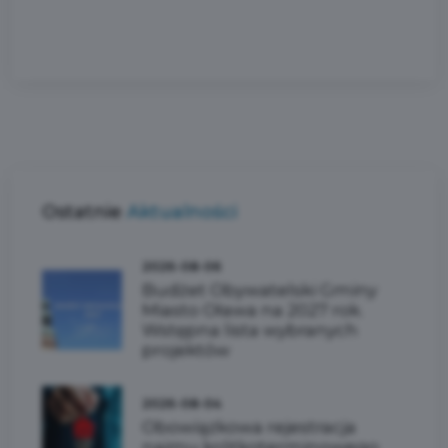
Ostatnie
Aktualności
2026-08-06
Budżet Obywatelski Gminy
Miasto Oława na 2027 rok.
Wstępna lista wybranych
projektów
2026-08-04
Obowiązkowa rejestracja
najmu krótkoterminowego