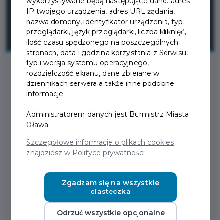
wykorzystywane będą następujące dane: adres
IP twojego urządzenia, adres URL żądania,
nazwa domeny, identyfikator urządzenia, typ
przeglądarki, język przeglądarki, liczba kliknięć,
ilość czasu spędzonego na poszczególnych
stronach, data i godzina korzystania z Serwisu,
typ i wersja systemu operacyjnego,
rozdzielczość ekranu, dane zbierane w
2024-10-04
dziennikach serwera a także inne podobne
informacje.
KOLEJNA FORMA
Administratorem danych jest Burmistrz Miasta
Oława.
POMOCY DLA
Szczegółowe informacje o plikach cookies
PRZEDSIĘBIORCÓW-
znajdziesz w Polityce prywatności
ZAKUP KAS FISKALNYCH
Zgadzam się na wszystkie
ciasteczka
Jak poinformowało Ministerstwo Finansów, wśród
różnych form pomocy przedsiębiorcom dotkniętym
Odrzuć wszystkie opcjonalne