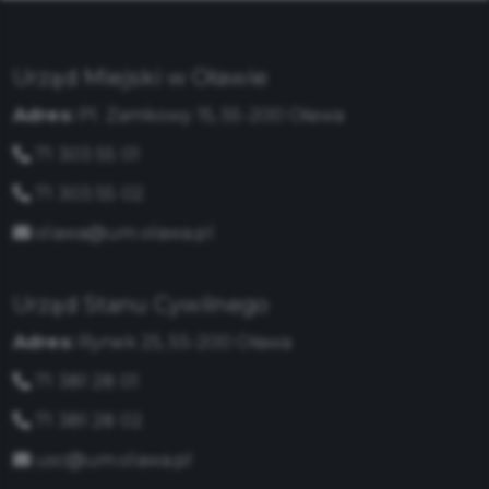
Urząd Miejski w Oławie
Adres:
Pl. Zamkowy 15, 55-200 Oława
71 303 55 01
71 303 55 02
olawa@um.olawa.pl
Urząd Stanu Cywilnego
Adres:
Rynek 25, 55-200 Oława
71 381 28 01
71 381 28 02
usc@um.olawa.pl