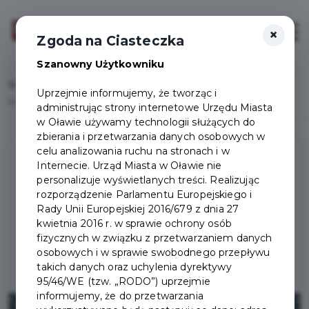
×
Zaloguj
Otwór
Zgoda na Ciasteczka
Szanowny Użytkowniku
Home
Uprzejmie informujemy, że tworząc i
Kolejna forma pomocy dla przedsiębiorców- zakup kas fiskalnych
administrując strony internetowe Urzędu Miasta
w Oławie używamy technologii służących do
zbierania i przetwarzania danych osobowych w
celu analizowania ruchu na stronach i w
Internecie. Urząd Miasta w Oławie nie
personalizuje wyświetlanych treści. Realizując
rozporządzenie Parlamentu Europejskiego i
Rady Unii Europejskiej 2016/679 z dnia 27
kwietnia 2016 r. w sprawie ochrony osób
fizycznych w związku z przetwarzaniem danych
osobowych i w sprawie swobodnego przepływu
takich danych oraz uchylenia dyrektywy
95/46/WE (tzw. „RODO”) uprzejmie
informujemy, że do przetwarzania