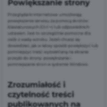
Powiększanie strony
Przeglądarki internetowe umożliwiają
powiększenie serwisu za pomocą skrótów
klawiaturowych (Ctrl +) lub odpowiednich
ustawień. Jest to szczególnie pomocne dla
osób z wadą wzroku. Jeżeli chcesz się
dowiedzieć, jak w łatwy sposób powiększyć lub
pomniejszyć treść wyświetlaną na ekranie
przejdź do strony: powiększanie i
pomniejszanie stron w systemie Windows.
Zrozumiałość i
czytelność treści
publikowanych na