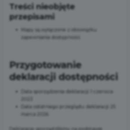
Treści nieobjęte
przepisami
Mapy są wyłączone z obowiązku
zapewniania dostępności.
Przygotowanie
deklaracji dostępności
Data sporządzenia deklaracji:
1 czerwca
2023
Data ostatniego przeglądu deklaracji:
25
marca 2026
Deklarację sporządziliśmy na podstawie