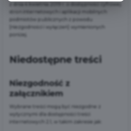
z dnia 4 kwietnia 2019 r. o dostępności cyfrowej
stron internetowych i aplikacji mobilnych
podmiotów publicznych z powodu
[niezgodności i wyłączeń] wymienionych
poniżej.
Niedostępne treści
Niezgodność z
załącznikiem
Wybrane treści mogą być niezgodne z
wytycznymi dla dostępności treści
internetowych 2.1, w takim zakresie jak: