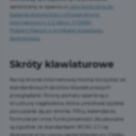
samooceny w oparciu o
Listę kontrolną do
badania dostępności cyfrowej strony
internetowej v. 2.2 (docx, 0,12MB)
.
Pobierz Raport z wynikami przeglądu
dostępności.
Skróty klawiaturowe
Na tej stronie internetowej można korzystać ze
standardowych skrótów klawiaturowych
przeglądarki. Strony portalu oparte są o
strukturę nagłówków, która umożliwia szybkie
poruszanie się po stronie. Filtry, kalendarze,
formularze i inne funkcjonalności zbudowane
są zgodnie ze standardami WCAG 2.1 i są
dostępne przy użyciu samej klawiatury. Osoby,