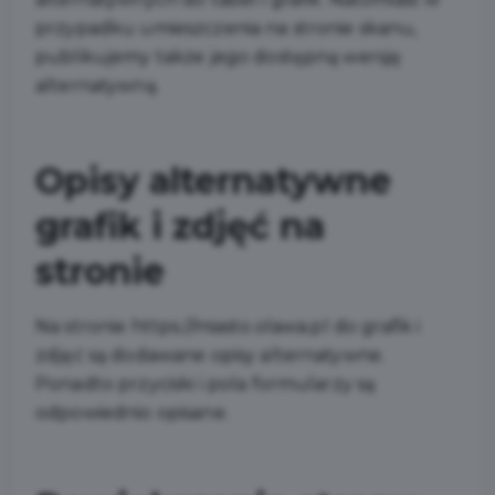
przypadku umieszczenia na stronie skanu,
publikujemy także jego dostępną wersję
alternatywną.
Opisy alternatywne
grafik i zdjęć na
stronie
Na stronie https://miasto.olawa.pl do grafik i
zdjęć są dodawane opisy alternatywne.
Ponadto przyciski i pola formularzy są
odpowiednio opisane.