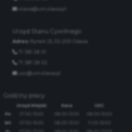
olawa@um.olawa.pl
Urząd Stanu Cywilnego
Adres:
Rynek 25, 55-200 Oława
71 381 28 01
71 381 28 02
usc@um.olawa.pl
Godziny pracy
Urząd Miejski
Kasa
USC
Pn
07:30-15:00
08:00-13:30
08:00-15:00
Wt
07:30-15:00
08:00-13:30
11:00-15:00
Śr
07:30-17:00
08:00-15:30
08:00-17:00