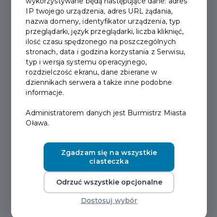
wykorzystywane będą następujące dane: adres
aplikacji mobilnych podmiotów publicznych.
IP twojego urządzenia, adres URL żądania,
nazwa domeny, identyfikator urządzenia, typ
przeglądarki, język przeglądarki, liczba kliknięć,
Deklaracja dostępności dotyczy strony
ilość czasu spędzonego na poszczególnych
https://miasto.olawa.pl
.
stronach, data i godzina korzystania z Serwisu,
typ i wersja systemu operacyjnego,
Data publikacji strony internetowej:
1
rozdzielczość ekranu, dane zbierane w
dziennikach serwera a także inne podobne
czerwca 2023
informacje.
Data ostatniej istotnej aktualizacji:
2
lutego 2025
Administratorem danych jest Burmistrz Miasta
Oława.
Stan dostępności
Zgadzam się na wszystkie
ciasteczka
cyfrowej
Odrzuć wszystkie opcjonalne
Ta strona internetowa jest częściowo zgodna z
Dostosuj wybór
załącznikiem do ustawy o dostępności cyfrowej