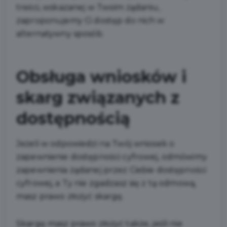
treści, wskazanej w Twoim żądaniu,
zaproponujemy Ci dostęp do nich w
alternatywny sposób.
Obsługa wniosków i
skarg związanych z
dostępnością
Jeżeli w odpowiedzi na Twój wniosek o
zapewnienie dostępności cyfrowej, odmówimy
zapewnienia żądanej przez Ciebie dostępności
cyfrowej, a Ty nie zgadzasz się z tą odmową,
masz prawo złożyć skargę.
Skargę masz prawo złożyć także, jeśli nie