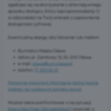
zgadzasz się na skorzystanie z alternatywnego
sposobu dostępu, który zaproponowaliśmy Ci
w odpowiedzi na Twój wniosek o zapewnienie
dostępności cyfrowej.
Ewentualną skargę złóż listownie lub mailem:
Burmistrz Miasta Oława
Adres:
pl. Zamkowy 15, 55-200 Oława
e-mail:
olawa@um.olawa.pl
telefon:
71 303 55 01
Pomocne mogą być informacje, które można
znaleźć na rządowym portalu gov.pl
.
Możesz także poinformować o tej sytuacji
Rzecznika Praw Obywatelskich
i poprosić o