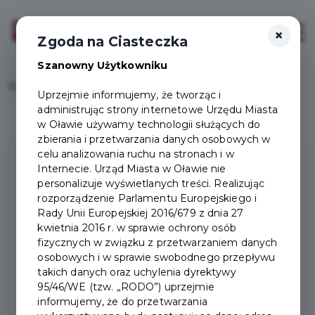
×
Zaloguj
Otwór
Zgoda na Ciasteczka
Szanowny Użytkowniku
Home
Deklaracja dostępności
Uprzejmie informujemy, że tworząc i
administrując strony internetowe Urzędu Miasta
w Oławie używamy technologii służących do
zbierania i przetwarzania danych osobowych w
celu analizowania ruchu na stronach i w
Internecie. Urząd Miasta w Oławie nie
DEKLARACJA
personalizuje wyświetlanych treści. Realizując
rozporządzenie Parlamentu Europejskiego i
DOSTĘPNOŚCI
Rady Unii Europejskiej 2016/679 z dnia 27
kwietnia 2016 r. w sprawie ochrony osób
fizycznych w związku z przetwarzaniem danych
Urząd Miasta Oława
zobowiązuje się zapewnić
osobowych i w sprawie swobodnego przepływu
dostępność swojej
strony internetowej
takich danych oraz uchylenia dyrektywy
zgodnie z ustawą z dnia 4 kwietnia 2019 r. o
95/46/WE (tzw. „RODO”) uprzejmie
informujemy, że do przetwarzania
dostępności cyfrowej stron internetowych i