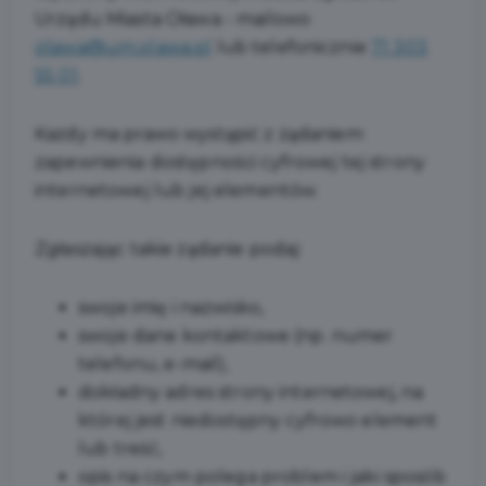
Urządu Miasta Oława
- mailowo
olawa@um.olawa.pl
lub telefonicznie
71 303
55 01
.
Każdy ma prawo wystąpić z żądaniem
zapewnienia dostępności cyfrowej tej strony
internetowej lub jej elementów.
Zgłaszając takie żądanie podaj:
swoje imię i nazwisko,
swoje dane kontaktowe (np. numer
telefonu, e-mail),
dokładny adres strony internetowej, na
której jest niedostępny cyfrowo element
lub treść,
opis na czym polega problem i jaki sposób