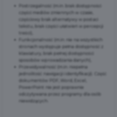
Postrzegalność (m.in. brak dostępności
części mediów zmiennych w czasie,
częściowy brak alternatywy w postaci
tekstu, brak części ułatwień w percepcji
treści),
Funkcjonalność (m.in. nie na wszystkich
stronach występuje pełna dostępność z
klawiatury, brak pełnej dostępności
sposobów wprowadzania danych),
Przewidywalność (m.in. niepełna
jednolitość nawigacji i identyfikacji). Część
dokumentów PDF, Word, Excel,
PowerPoint nie jest poprawnie
odczytywana przez programy dla osób
niewidzących.