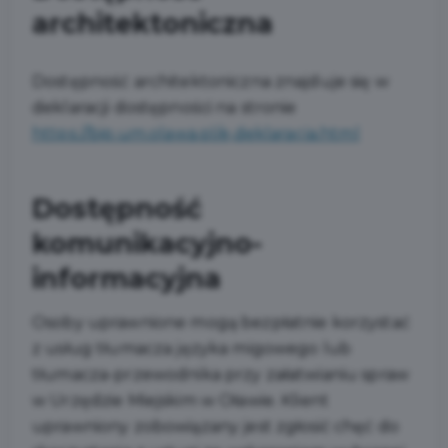
architektoniczna
Dostępność architektoniczna znajduje się w
deklaracji dostępności na stronie
https://bip.um.olawa.pl/e,deklaracja.html
Dostępność
komunikacyjno-
informacyjna
Osoby uprawnione mogą bezpłatnie korzystać
z usług tłumacza języka migowego lub
tłumacza-przewodnika przy załatwianiu spraw
w Urzędzie Miejskim w Oławie. Klient
uprawniony zobowiązany jest zgłosić chęć do