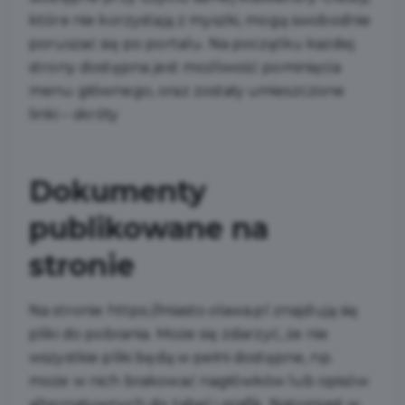
które nie korzystają z myszki, mogą swobodnie
poruszać się po portalu. Na początku każdej
strony dostępna jest możliwość pominięcia
menu głównego, oraz zostały umieszczone
linki – skróty
Dokumenty
publikowane na
stronie
Na stronie https://miasto.olawa.pl znajdują się
pliki do pobrania. Może się zdarzyć, że nie
wszystkie pliki będą w pełni dostępne, np.
może w nich brakować nagłówków lub opisów
alternatywnych do tabel i grafik. Natomiast w