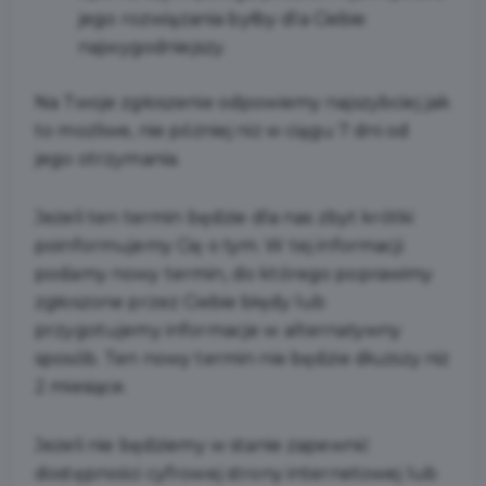
jego rozwiązania byłby dla Ciebie
najwygodniejszy.
Na Twoje zgłoszenie odpowiemy najszybciej jak
to możliwe, nie później niż w ciągu 7 dni od
jego otrzymania.
Jeżeli ten termin będzie dla nas zbyt krótki
poinformujemy Cię o tym. W tej informacji
podamy nowy termin, do którego poprawimy
zgłoszone przez Ciebie błędy lub
przygotujemy informacje w alternatywny
sposób. Ten nowy termin nie będzie dłuższy niż
2 miesiące.
Jeżeli nie będziemy w stanie zapewnić
dostępności cyfrowej strony internetowej lub