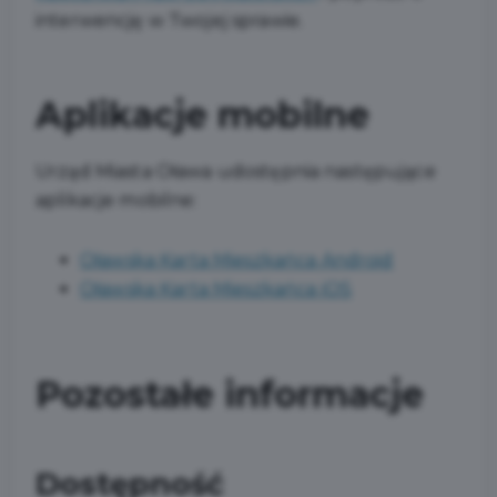
interwencję w Twojej sprawie.
Aplikacje mobilne
Urząd Miasta Oława udostępnia następujące
aplikacje mobilne:
Oławska Karta Mieszkańca Android
Oławska Karta Mieszkańca iOS
Pozostałe informacje
Dostępność