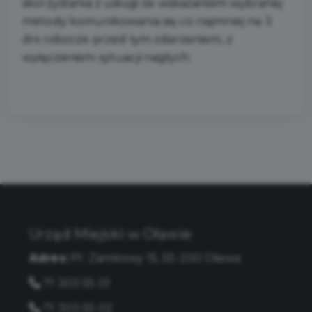
skorzystania z usługi ze wskazaniem wybranej
metody komunikowania się co najmniej na 3
dni robocze przed tym zdarzeniem, z
wyłączeniem sytuacji nagłych.
Urząd Miejski w Oławie
Adres:
Pl. Zamkowy 15, 55-200 Oława
71 303 55 01
71 303 55 02