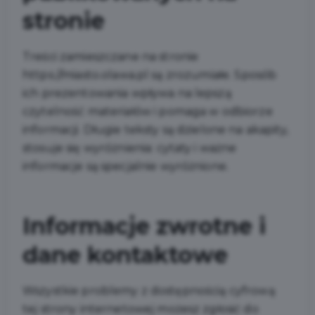
stronie
Treści zamieszczane na stronie
https://miasto.olawa.pl są zrozumiałe. Sposób
ich prezentowania wpływa na lepszą
czytelność materiałów i pomaga w odbiorze
informacji. Długie teksty są dzielone na akapity,
stosuje się wyróżnienia: cytaty i ważne
informacje są specjalnie wyróżnione.
Informacje zwrotne i
dane kontaktowe
Wszystkie problemy z dostępnością cyfrową
tej strony internetowej możesz zgłosić do