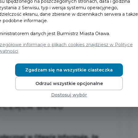
su spędzonego na poszczególnych stronach, data i godzina
zystania z Serwisu, typ i wersja systemu operacyjnego,
dzielczość ekranu, dane zbierane w dziennikach serwera a takż
e podobne informacje.
inistratorem danych jest Burmistrz Miasta Oława.
zegółowe informacje o plikach cookies znajdziesz w Polityce
watności
Zgadzam się na wszystkie ciasteczka
Odrzuć wszystkie opcjonalne
Dostosuj wybór
YCZĄCA BONU
łecznej w Oławie informuje, że