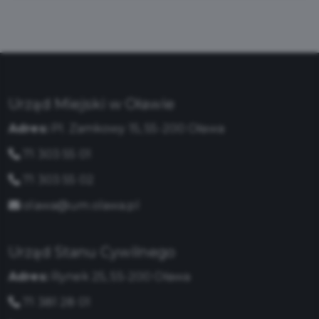
Urząd Miejski w Oławie
Adres:
Pl. Zamkowy 15, 55-200 Oława
71 303 55 01
71 303 55 02
olawa@um.olawa.pl
Urząd Stanu Cywilnego
Adres:
Rynek 25, 55-200 Oława
71 381 28 01