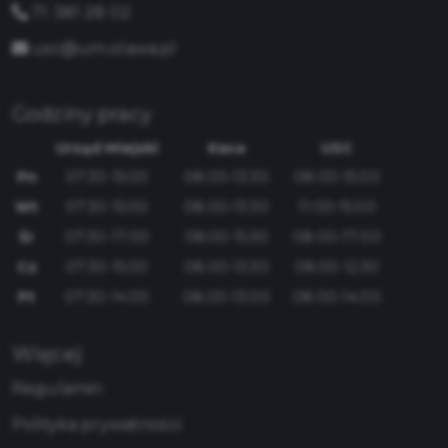
71 381 28 02
usc@um.olawa.pl
Godziny pracy
Urząd Miejski
Kasa
USC
Pn
07:30-15:00
08:00-13:30
08:00-15:00
Wt
07:30-15:00
08:00-13:30
11:00-15:00
Śr
07:30-17:00
08:00-15:30
08:00-17:00
Cz
07:30-15:00
08:00-13:30
08:00-12:30
Pt
07:30-14:00
08:00-13:00
08:00-14:00
Więcej
Regulamin
Polityka prywatności