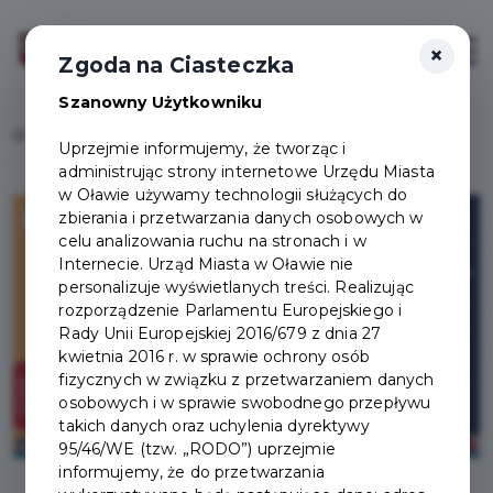
×
Zaloguj
Otwór
Zgoda na Ciasteczka
Szanowny Użytkowniku
Home
Lista aktualności
Jak przetrwać upał?
Uprzejmie informujemy, że tworząc i
administrując strony internetowe Urzędu Miasta
w Oławie używamy technologii służących do
zbierania i przetwarzania danych osobowych w
celu analizowania ruchu na stronach i w
Internecie. Urząd Miasta w Oławie nie
personalizuje wyświetlanych treści. Realizując
rozporządzenie Parlamentu Europejskiego i
Rady Unii Europejskiej 2016/679 z dnia 27
kwietnia 2016 r. w sprawie ochrony osób
fizycznych w związku z przetwarzaniem danych
osobowych i w sprawie swobodnego przepływu
takich danych oraz uchylenia dyrektywy
95/46/WE (tzw. „RODO”) uprzejmie
informujemy, że do przetwarzania