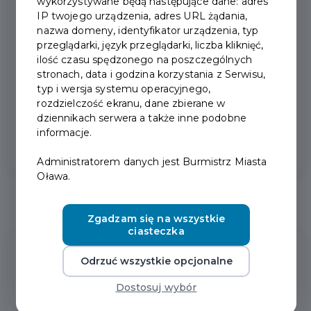
wykorzystywane będą następujące dane: adres
IP twojego urządzenia, adres URL żądania,
2024-06-28
nazwa domeny, identyfikator urządzenia, typ
przeglądarki, język przeglądarki, liczba kliknięć,
ilość czasu spędzonego na poszczególnych
JAK PRZETRWAĆ UPAŁ?
stronach, data i godzina korzystania z Serwisu,
typ i wersja systemu operacyjnego,
rozdzielczość ekranu, dane zbierane w
dziennikach serwera a także inne podobne
informacje.
Administratorem danych jest Burmistrz Miasta
Oława.
Zgadzam się na wszystkie
ciasteczka
Ostatnie
Aktualności
Odrzuć wszystkie opcjonalne
Dostosuj wybór
2026-08-06