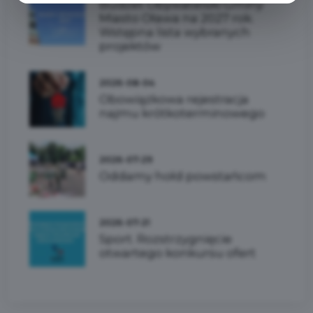
Budżet Obywatelski Gminy
Miasto Oława na 2027 rok.
Wstępna lista wybranych
projektów
2026-08-04
Obowiązkowa rejestracja
najmu krótkoterminowego
2026-07-29
Oddamy hołd powstańcom
2026-07-21
Sport. Rozstrzygnięcie
otwartego konkursu ofert