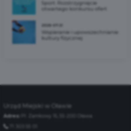
Sport. Rozstrzygnięcie
otwartego konkursu ofert
2026-07-21
Wspieranie i upowszechnianie
kultury fizycznej
Urząd Miejski w Oławie
Adres:
Pl. Zamkowy 15, 55-200 Oława
71 303 55 01