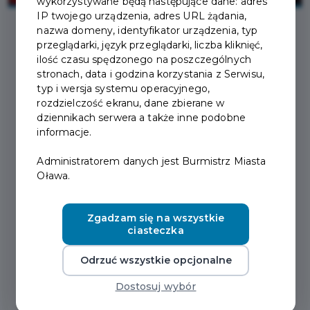
wykorzystywane będą następujące dane: adres
IP twojego urządzenia, adres URL żądania,
nazwa domeny, identyfikator urządzenia, typ
przeglądarki, język przeglądarki, liczba kliknięć,
2025-04-24
ilość czasu spędzonego na poszczególnych
stronach, data i godzina korzystania z Serwisu,
typ i wersja systemu operacyjnego,
OBWIESZCZENIE O
rozdzielczość ekranu, dane zbierane w
OBWODACH DO
dziennikach serwera a także inne podobne
informacje.
GŁOSOWANIA
Administratorem danych jest Burmistrz Miasta
Oława.
Zachęcamy do zapoznania się:
Plik do pobrania -
OBWIESZCZENIE O OBWODACH
Zgadzam się na wszystkie
ciasteczka
Odrzuć wszystkie opcjonalne
Fot. Pete Linforth z Pixabay
Dostosuj wybór