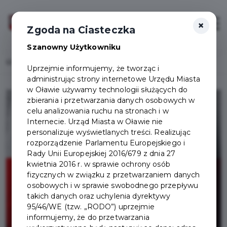
×
Zaloguj
Otwór
Zgoda na Ciasteczka
Szanowny Użytkowniku
Home
Lista aktualności
Obwieszczenie o obwodach do głosowania
Uprzejmie informujemy, że tworząc i
administrując strony internetowe Urzędu Miasta
w Oławie używamy technologii służących do
zbierania i przetwarzania danych osobowych w
celu analizowania ruchu na stronach i w
Internecie. Urząd Miasta w Oławie nie
personalizuje wyświetlanych treści. Realizując
rozporządzenie Parlamentu Europejskiego i
Rady Unii Europejskiej 2016/679 z dnia 27
kwietnia 2016 r. w sprawie ochrony osób
fizycznych w związku z przetwarzaniem danych
osobowych i w sprawie swobodnego przepływu
takich danych oraz uchylenia dyrektywy
95/46/WE (tzw. „RODO”) uprzejmie
informujemy, że do przetwarzania