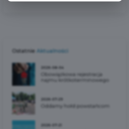
Ostatnie
Aktualności
2026-08-04
Obowiązkowa rejestracja
najmu krótkoterminowego
2026-07-29
Oddamy hołd powstańcom
2026-07-21