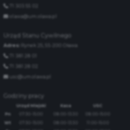
71 303 55 02
olawa@um.olawa.pl
Urząd Stanu Cywilnego
Adres:
Rynek 25, 55-200 Oława
71 381 28 01
71 381 28 02
usc@um.olawa.pl
Godziny pracy
Urząd Miejski
Kasa
USC
Pn
07:30-15:00
08:00-13:30
08:00-15:00
Wt
07:30-15:00
08:00-13:30
11:00-15:00