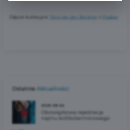
Zdjęcie ilustracyjne
Tania Van den Berghen
z
Pixabay
Ostatnie
Aktualności
2026-08-04
Obowiązkowa rejestracja
najmu krótkoterminowego