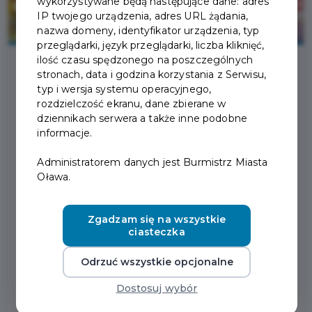
wykorzystywane będą następujące dane: adres
IP twojego urządzenia, adres URL żądania,
nazwa domeny, identyfikator urządzenia, typ
przeglądarki, język przeglądarki, liczba kliknięć,
ilość czasu spędzonego na poszczególnych
stronach, data i godzina korzystania z Serwisu,
2026-05-29
typ i wersja systemu operacyjnego,
rozdzielczość ekranu, dane zbierane w
dziennikach serwera a także inne podobne
UPROSZCZONA OFERTA
informacje.
REALIZACJI ZADANIA
Administratorem danych jest Burmistrz Miasta
Oława.
PUBLICZNEGO. WYJAZD
NA PRESTIŻOWY
Zgadzam się na wszystkie
ciasteczka
TURNIEJ
Odrzuć wszystkie opcjonalne
Uproszczona oferta realizacji zadania
Dostosuj wybór
publicznego - SZCZEGÓŁY