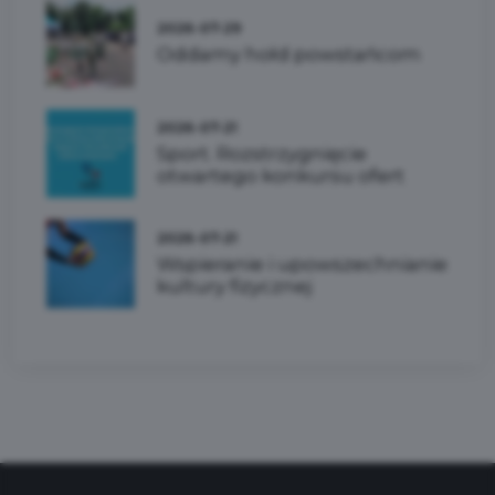
2026-07-29
Oddamy hołd powstańcom
2026-07-21
Sport. Rozstrzygnięcie
otwartego konkursu ofert
2026-07-21
Wspieranie i upowszechnianie
kultury fizycznej