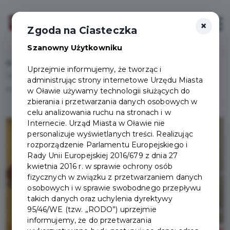
×
Zaloguj
Otwór
Zgoda na Ciasteczka
Szanowny Użytkowniku
Home
Lista aktualności
Uprzejmie informujemy, że tworząc i
Uproszczona oferta realizacji zadania publicznego. Wyjazd na prestiżowy
administrując strony internetowe Urzędu Miasta
turniej
w Oławie używamy technologii służących do
zbierania i przetwarzania danych osobowych w
celu analizowania ruchu na stronach i w
Internecie. Urząd Miasta w Oławie nie
personalizuje wyświetlanych treści. Realizując
rozporządzenie Parlamentu Europejskiego i
Rady Unii Europejskiej 2016/679 z dnia 27
kwietnia 2016 r. w sprawie ochrony osób
fizycznych w związku z przetwarzaniem danych
osobowych i w sprawie swobodnego przepływu
takich danych oraz uchylenia dyrektywy
95/46/WE (tzw. „RODO”) uprzejmie
informujemy, że do przetwarzania