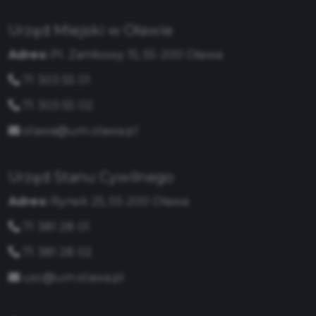
Urząd Miejski w Oławie
Adres:
Pl. Zamkowy 15, 55-200 Oława
71 303 55 01
71 303 55 02
olawa@um.olawa.pl
Urząd Stanu Cywilnego
Adres:
Rynek 25, 55-200 Oława
71 381 28 01
71 381 28 02
usc@um.olawa.pl