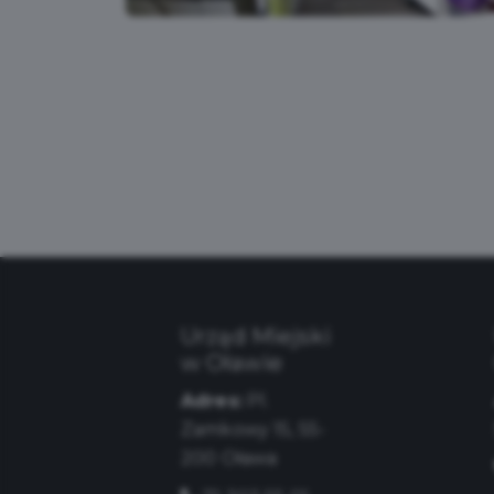
Urząd Miejski
w Oławie
Adres:
Pl.
Zamkowy 15, 55-
200 Oława