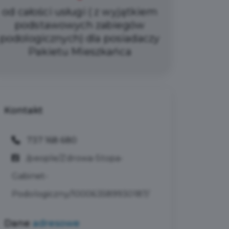
od całości usługi ( z wyjątkiem
podstawowych zabiegów
podologicznych) dla posiadaczy
Pakietu Mieszkańca
Kontakt
737 168 680
/people/Zdrowa-Stopa-
Gabinet-
Podologiczny/100063589930187/
Dane
adresowe