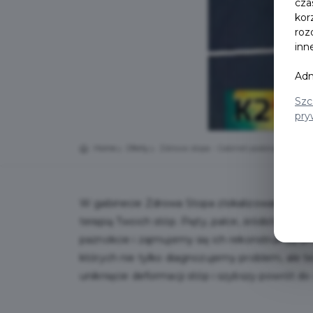
cza
kor
roz
inn
Adm
Szc
pry
Home
Oferty
Zdrowa stopa - Gabinet podologiczny
W gabinecie Zdrowa Stopa zlokalizowanym w O
terapią Twoich stóp. Pięty, palce, śródstopie 
paznokcie i zajmujemy się ich rekonstrukcją, p
których nie tylko diagnozujemy problem, ale
uniknięcie deformacji stóp i szybszy powrót do 