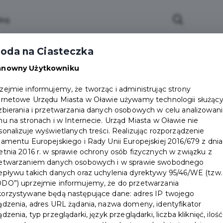
e Miasto
Fundusze zewnętrzne
Kultura i spor
oda na Ciasteczka
Karta Mieszkańca
anowny Użytkowniku
zejmie informujemy, że tworząc i administrując strony
ernetowe Urzędu Miasta w Oławie używamy technologii służąc
zbierania i przetwarzania danych osobowych w celu analizowani
hu na stronach i w Internecie. Urząd Miasta w Oławie nie
sonalizuje wyświetlanych treści. Realizując rozporządzenie
lamentu Europejskiego i Rady Unii Europejskiej 2016/679 z dnia
etnia 2016 r. w sprawie ochrony osób fizycznych w związku z
 -
etwarzaniem danych osobowych i w sprawie swobodnego
epływu takich danych oraz uchylenia dyrektywy 95/46/WE (tzw.
DO”) uprzejmie informujemy, że do przetwarzania
ologiczny
orzystywane będą następujące dane: adres IP twojego
ądzenia, adres URL żądania, nazwa domeny, identyfikator
ądzenia, typ przeglądarki, język przeglądarki, liczba kliknięć, ilość