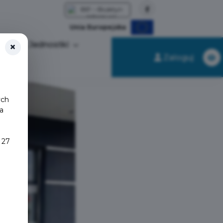
Unia Europejska
t
Jednostki
×
Zaloguj
ych
a
 27