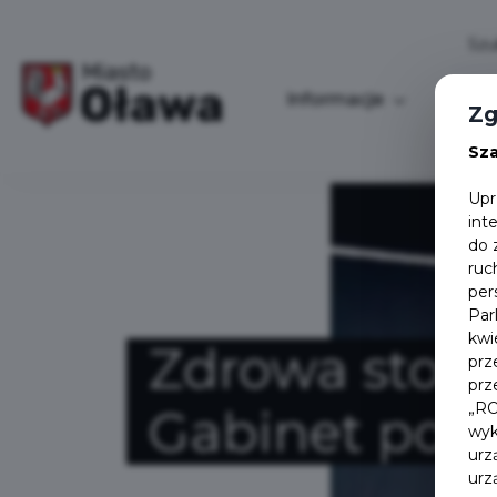
Informacje
Nasz
Zg
Sz
Upr
int
do 
ruc
per
Par
kwi
Zdrowa stopa
prz
prz
„RO
Gabinet pod
wyk
urz
urz