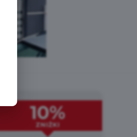
e
10%
ZNIŻKI