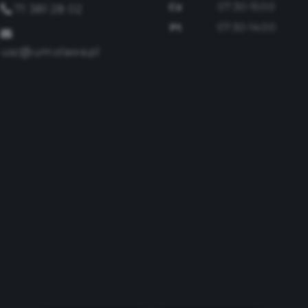
Cz
07:30-15:00
71 381 28 02
Pt
07:30-14:00
usc@um.olawa.pl