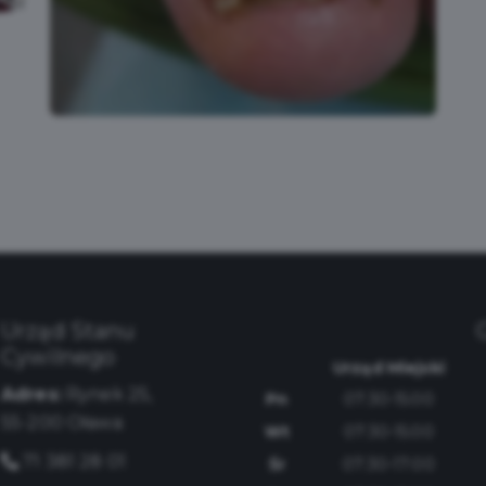
Urząd Stanu
Cywilnego
Urząd Miejski
Adres:
Rynek 25,
Pn
07:30-15:00
55-200 Oława
Wt
07:30-15:00
71 381 28 01
Śr
07:30-17:00