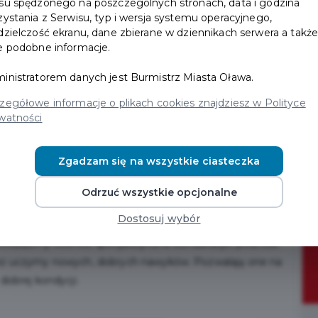
su spędzonego na poszczególnych stronach, data i godzina
zystania z Serwisu, typ i wersja systemu operacyjnego,
dzielczość ekranu, dane zbierane w dziennikach serwera a takż
e podobne informacje.
inistratorem danych jest Burmistrz Miasta Oława.
zegółowe informacje o plikach cookies znajdziesz w Polityce
watności
Zgadzam się na wszystkie ciasteczka
Odrzuć wszystkie opcjonalne
ławie, kompleksowo zajmujemy się pielęgnacją oraz
Dostosuj wybór
– nie mają one dla nas żadnych tajemnic. Oczyszczamy
rowadzimy również specjalistyczne konsultacje, podczas
 też uczymy nowych, dobrych nawyków. Pozwalają one na
dobrej kondycji.