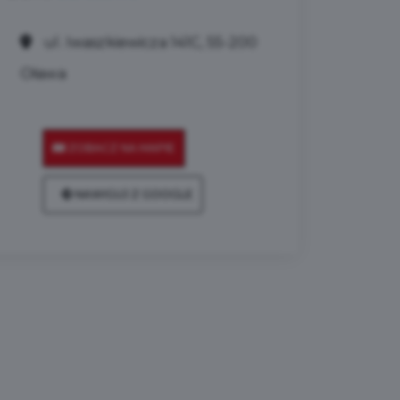
ul. Iwaszkiewicza 141C, 55-200
Oława
ZOBACZ NA MAPIE
NAWIGUJ Z GOOGLE