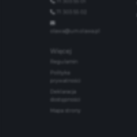
71 303 55 01
71 303 55 02
olawa@um.olawa.pl
Więcej
Regulamin
Polityka
prywatności
Deklaracja
dostępności
Mapa strony