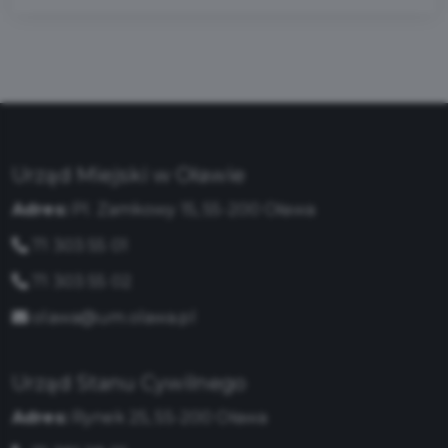
Urząd Miejski w Oławie
Adres:
Pl. Zamkowy 15, 55-200 Oława
71 303 55 01
71 303 55 02
olawa@um.olawa.pl
Urząd Stanu Cywilnego
Adres:
Rynek 25, 55-200 Oława