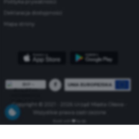
Polityka prywatności
Deklaracja dostępności
Mapa strony
UNIA EUROPEJSKA
Copyright © 2021 - 2026 Urząd Miasta Oława -
Wszystkie prawa zastrzeżone
Build with
by qb