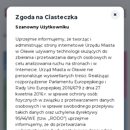
×
Zaloguj
Otwór
Zgoda na Ciasteczka
Szanowny Użytkowniku
Home
Lista aktualności
Zapraszamy na półkolonie letnie!
Uprzejmie informujemy, że tworząc i
administrując strony internetowe Urzędu Miasta
w Oławie używamy technologii służących do
zbierania i przetwarzania danych osobowych w
celu analizowania ruchu na stronach i w
Internecie. Urząd Miasta w Oławie nie
personalizuje wyświetlanych treści. Realizując
rozporządzenie Parlamentu Europejskiego i
Rady Unii Europejskiej 2016/679 z dnia 27
kwietnia 2016 r. w sprawie ochrony osób
fizycznych w związku z przetwarzaniem danych
osobowych i w sprawie swobodnego przepływu
takich danych oraz uchylenia dyrektywy
95/46/WE (tzw. „RODO”) uprzejmie
informujemy, że do przetwarzania