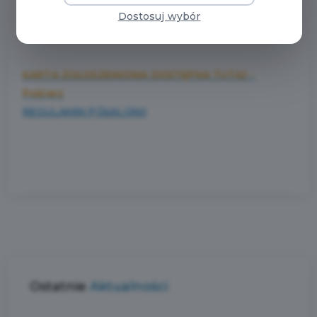
ZAPRASZAMY NA
Dostosuj wybór
PÓŁKOLONIE LETNIE!
KARTA ZGŁOSZENIOWA DOSTĘPNA TUTAJ -
Pobierz
REGULAMIN PÓŁKLONII
Ostatnie
Aktualności