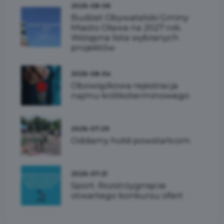
2026-08-06
Budżet Obywatelski Gminy
Miasto Oława na 2027 rok.
Wstępna lista wybranych
projektów
2026-08-04
Obowiązkowa rejestracja
najmu krótkoterminowego
2026-07-29
Oddamy hołd powstańcom
2026-07-21
Sport. Rozstrzygnięcie
otwartego konkursu ofert