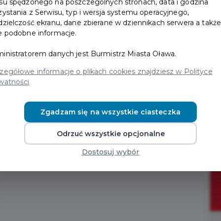
su spędzonego na poszczególnych stronach, data i godzina
zystania z Serwisu, typ i wersja systemu operacyjnego,
dzielczość ekranu, dane zbierane w dziennikach serwera a takż
e podobne informacje.
inistratorem danych jest Burmistrz Miasta Oława.
zegółowe informacje o plikach cookies znajdziesz w Polityce
watności
ewicz
Zgadzam się na wszystkie ciasteczka
Odrzuć wszystkie opcjonalne
Dostosuj wybór