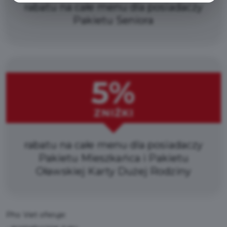
rabatu na całe menu dla posiadaczy
Pakietu Seniora
5%
ZNIŻKI
rabatu na całe menu dla posiadaczy
Pakietu Mieszkańca i Pakietu
Oławskiej Karty Dużej Rodziny
Pho Viet oferuje: