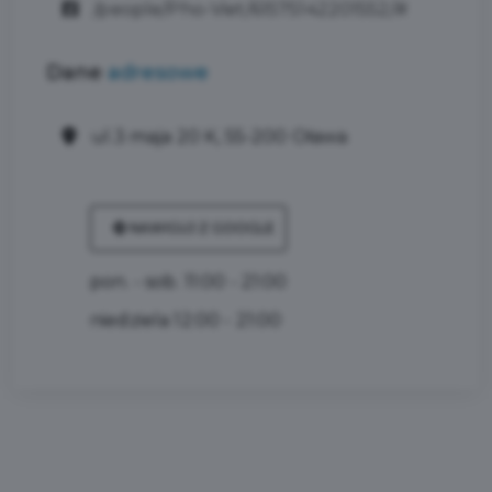
/people/Pho-Viet/61575142201552/#
Dane
adresowe
ul.3 maja 20 K, 55-200 Oława
NAWIGUJ Z GOOGLE
pon. - sob. 11:00 - 21:00
niedziela 12:00 - 21:00