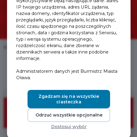
wykorzystywane będą następujące dane: adres
IP twojego urządzenia, adres URL żądania,
nazwa domeny, identyfikator urządzenia, typ
przeglądarki, język przeglądarki, liczba kliknięć,
ilość czasu spędzonego na poszczególnych
stronach, data i godzina korzystania z Serwisu,
typ i wersja systemu operacyjnego,
rozdzielczość ekranu, dane zbierane w
Home
Oferty
Pho Viet restauracja wietnamska
dziennikach serwera a także inne podobne
informacje.
Administratorem danych jest Burmistrz Miasta
Oława.
Zgadzam się na wszystkie
10%
ciasteczka
Odrzuć wszystkie opcjonalne
ZNIŻKI
Dostosuj wybór