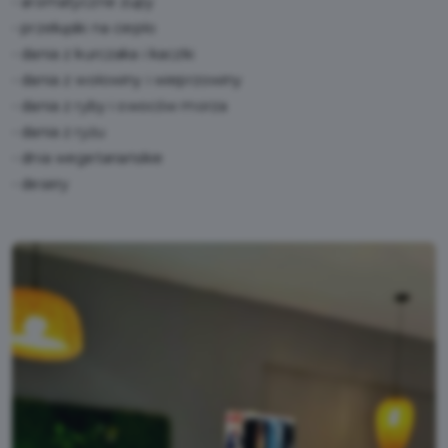
- aromatyczne zupy
- przekąski na ciepło
- dania z kurczaka i kaczki
- dania z wołowiny i wieprzowiny
- dania z ryby i owoców morza
- dania z ryżu
- dnia wegetariańskie
- desery