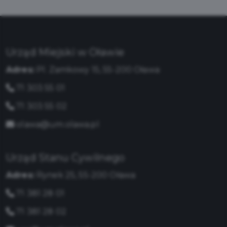
Urząd Miejski w Oławie
Adres:
Pl. Zamkowy 15, 55-200 Oława
71 303 55 01
71 303 55 02
olawa@um.olawa.pl
Urząd Stanu Cywilnego
Adres:
Rynek 25, 55-200 Oława
71 381 28 01
71 381 28 02