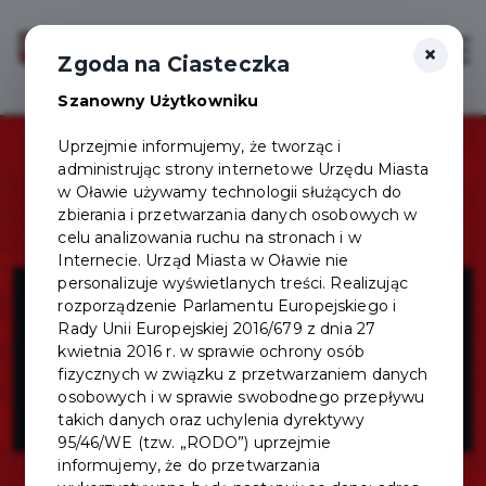
×
Zaloguj
Otwór
Zgoda na Ciasteczka
Szanowny Użytkowniku
Uprzejmie informujemy, że tworząc i
administrując strony internetowe Urzędu Miasta
w Oławie używamy technologii służących do
zbierania i przetwarzania danych osobowych w
celu analizowania ruchu na stronach i w
Internecie. Urząd Miasta w Oławie nie
Pho Viet
personalizuje wyświetlanych treści. Realizując
rozporządzenie Parlamentu Europejskiego i
Rady Unii Europejskiej 2016/679 z dnia 27
restauracja
kwietnia 2016 r. w sprawie ochrony osób
fizycznych w związku z przetwarzaniem danych
osobowych i w sprawie swobodnego przepływu
wietnamska
takich danych oraz uchylenia dyrektywy
95/46/WE (tzw. „RODO”) uprzejmie
informujemy, że do przetwarzania