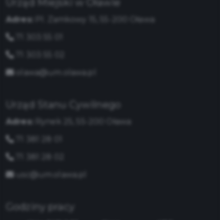
Urząd Miejski w Oławie
Adres:
Pl. Zamkowy 15, 55-200 Oława
71 303 55 01
71 303 55 02
olawa@um.olawa.pl
Urząd Stanu Cywilnego
Adres:
Rynek 25, 55-200 Oława
71 381 28 01
71 381 28 02
usc@um.olawa.pl
Godziny pracy