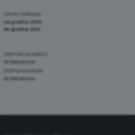
Okres realizacji:
od grudnia 2020
do grudnia 2021
Wartość projektu:
12 000,00
PLN
Dofinansowanie:
12 000,00
PLN