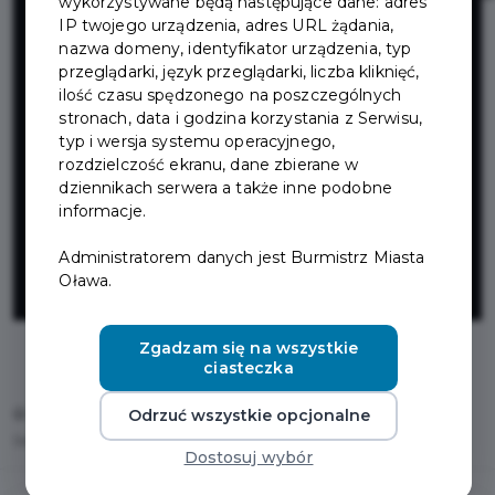
wykorzystywane będą następujące dane: adres
samorząd
IP twojego urządzenia, adres URL żądania,
nazwa domeny, identyfikator urządzenia, typ
przeglądarki, język przeglądarki, liczba kliknięć,
lokalny w
ilość czasu spędzonego na poszczególnych
stronach, data i godzina korzystania z Serwisu,
województwie
typ i wersja systemu operacyjnego,
rozdzielczość ekranu, dane zbierane w
dziennikach serwera a także inne podobne
dolnośląskim i
informacje.
Administratorem danych jest Burmistrz Miasta
lubuskim
Oława.
Zgadzam się na wszystkie
ciasteczka
Home
Fundusze zewnętrzne
Odrzuć wszystkie opcjonalne
Dostępny samorząd lokalny w województwie dolnośląskim i lubuskim
Dostosuj wybór