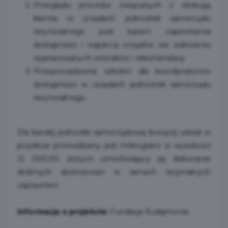
Przeglądu procedur związanych z obsługą
klienta w urzędach jednostek samorządu
terytorialnego pod kątem zapewnienia
dostępności i wsparcia urzędów we wdrożeniu
wypracowanych wniosków i rekomendacji.
Przeprowadzenie szkoleń dla koordynatorów
dostępności w urzędach jednostek samorządu
terytorialnego.
Dla każdej jednostki samorządowej biorącej udział w
projekcie przewidziany jest mikrogrant w wysokości
12 000,00 złotych umożliwiający jej dokonanie
drobnych dostosowań w ramach racjonalnych
usprawnień.
Informacja o projekcie:
Fundacja Eudajmonia