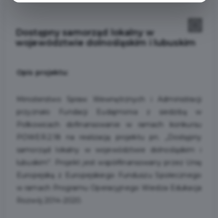
Dostępny samorząd lokalny w
województwie dolnośląskim i lubuskim
Opis projektu:
Ministerstwo Spraw Wewnętrznych i Administracji
przyznało Fundacji Eudajmonia z siedzibą w
Polkowicach dofinansowanie w ramach konkursu
POWER.2.18 na realizację projektu pn. „Dostępny
samorząd lokalny w województwie dolnośląskim i
lubuskim”. Projekt jest współfinansowany przez Unię
Europejską z Europejskiego Funduszu Społecznego
w ramach Programu Operacyjnego Wiedza Edukacja
Rozwój 2014-2020.