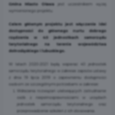
Gmina Miasto Oława
jest uczestnikiem wyżej
wymienionego projektu.
Celem głównym projektu jest włączenie idei
dostępności do głównego nurtu dobrego
rządzenia w 40 jednostkach samorządu
terytorialnego na terenie województwa
dolnośląskiego i lubuskiego.
W latach 2020-2021 będą wspierać 40 jednostek
samorządu terytorialnego w zakresie zapisów ustawy
z dnia 19 lipca 2019 o zapewnieniu dostępności
osobom ze szczególnymi potrzebami w zakresie:
Wdrażania rozwiązań ułatwiających zatrudnianie
osób z niepełnosprawnościami w urzędach
jednostek samorządu terytorialnego oraz
przeprowadzenie szkoleń z ich stosowania.