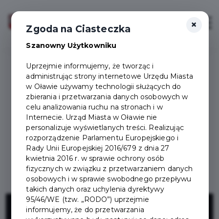
×
Zaloguj
Otwór
Zgoda na Ciasteczka
Szanowny Użytkowniku
Uprzejmie informujemy, że tworząc i
administrując strony internetowe Urzędu Miasta
w Oławie używamy technologii służących do
zbierania i przetwarzania danych osobowych w
celu analizowania ruchu na stronach i w
Internecie. Urząd Miasta w Oławie nie
personalizuje wyświetlanych treści. Realizując
rozporządzenie Parlamentu Europejskiego i
Rady Unii Europejskiej 2016/679 z dnia 27
kwietnia 2016 r. w sprawie ochrony osób
fizycznych w związku z przetwarzaniem danych
osobowych i w sprawie swobodnego przepływu
takich danych oraz uchylenia dyrektywy
Narodowy
95/46/WE (tzw. „RODO”) uprzejmie
informujemy, że do przetwarzania