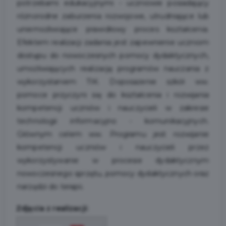
potrzebami edukacyjnymi - uczniowie posiadający
różnorodne zaburzenia rozwojowe, utrudniające lub
uniemożliwiające prawidłowy proces kształcenia.
Efektem realizacji zadania jest zapewnienie uczniom
dostępu do nowoczesnych pomocy dydaktycznych,
umożliwiających realizację programów nauczania z
wykorzystaniem TIK. Doposażenie szkół ww.
pomoce przyczyni się do kształcenia i rozwijania
kompetencji uczniów i nauczycieli w zakresie
technologii informacyjno - komunikacyjnych.
Głównym celem ww. Programu jest rozwijanie
kompetencji uczniów i nauczycieli przez
wykorzystywanie w procesie dydaktycznym
nowoczesnego sprzętu, pomocy dydaktycznych oraz
narzędzi do terapii.
Zdjęcia z realizacji: