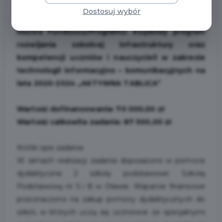
Dostosuj wybór
Opis projektu:
Nazwa Funduszu/Programu: Rządowy program
rozwijania szkolnej infrastruktury oraz
kompetencji uczniów i nauczycieli w zakresie
technologii informacyjno – komunikacyjnych na
lata 2020-2024 „AKTYWNA TABLICA”
Wartość dofinansowania: 70 000,00 zł
Wartość całkowita zadania: 87 500,00 zł
Krótki opis zadania:
W ramach realizacji zadania doposażono w pomoce
dydaktyczne 2 szkoły podstawowe: Szkołę
Podstawową nr 5 i 8 w Oławie. Wsparcie finansowe
przeznaczono na zakup pomocy dydaktycznych do
szkół, w których uczą się uczniowie ze specjalnymi