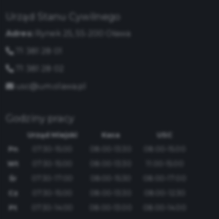
Urząd Stanu Cywilnego
Adres:
Rynek 25, 55-200 Oława
71 381 28 01
71 381 28 02
usc@um.olawa.pl
Godziny pracy
Urząd Miejski
Kasa
USC
Pn
07:30-15:00
08:00-13:30
08:00-15:00
Wt
07:30-15:00
08:00-13:30
11:00-15:00
Śr
07:30-17:00
08:00-15:30
08:00-17:00
Cz
07:30-15:00
08:00-13:30
08:00-12:30
Pt
07:30-14:00
08:00-13:00
08:00-14:00