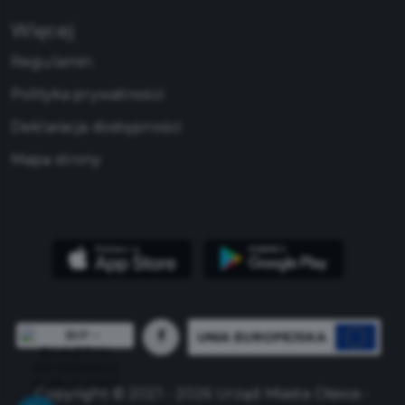
Więcej
Regulamin
Polityka prywatności
Deklaracja dostępności
Mapa strony
UNIA EUROPEJSKA
Copyright © 2021 - 2026 Urząd Miasta Oława -