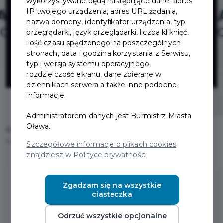
wykorzystywane będą następujące dane: adres
„Aktywna
IP twojego urządzenia, adres URL żądania,
nazwa domeny, identyfikator urządzenia, typ
przeglądarki, język przeglądarki, liczba kliknięć,
Tablica” na lata
ilość czasu spędzonego na poszczególnych
stronach, data i godzina korzystania z Serwisu,
2020-2024
typ i wersja systemu operacyjnego,
rozdzielczość ekranu, dane zbierane w
dziennikach serwera a także inne podobne
informacje.
Administratorem danych jest Burmistrz Miasta
Oława.
Home
Fundusze zewnętrzne
Program „Aktywna Tablica” na lata 2020-2024
Szczegółowe informacje o plikach cookies
znajdziesz w Polityce prywatności
Zgadzam się na wszystkie
ciasteczka
Program „Aktywna Tablica” na lata
2020-2024
Odrzuć wszystkie opcjonalne