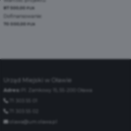
Wartość projektu:
87 500,00
PLN
Dofinansowanie:
70 000,00
PLN
Urząd Miejski w Oławie
Adres:
Pl. Zamkowy 15, 55-200 Oława
71 303 55 01
71 303 55 02
olawa@um.olawa.pl