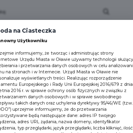
e Miasto
Fundusze zewnętrzne
Kultura i spor
oda na Ciasteczka
Karta Mieszkańca
anowny Użytkowniku
zejmie informujemy, że tworząc i administrując strony
ernetowe Urzędu Miasta w Oławie używamy technologii służąc
zbierania i przetwarzania danych osobowych w celu analizowani
hu na stronach i w Internecie. Urząd Miasta w Oławie nie
sonalizuje wyświetlanych treści. Realizując rozporządzenie
lamentu Europejskiego i Rady Unii Europejskiej 2016/679 z dnia
etnia 2016 r. w sprawie ochrony osób fizycznych w związku z
etwarzaniem danych osobowych i w sprawie swobodnego
epływu takich danych oraz uchylenia dyrektywy 95/46/WE (tzw.
DO”) uprzejmie informujemy, że do przetwarzania
orzystywane będą następujące dane: adres IP twojego
ądzenia, adres URL żądania, nazwa domeny, identyfikator
ądzenia, typ przeglądarki, język przeglądarki, liczba kliknięć, ilość