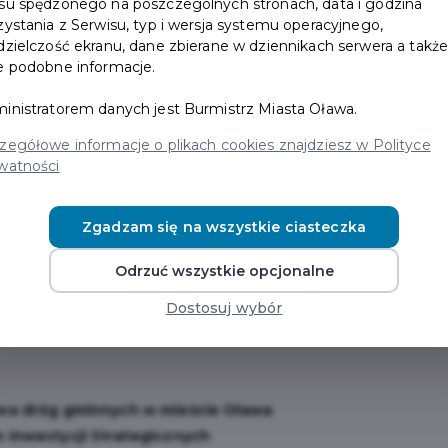
su spędzonego na poszczególnych stronach, data i godzina
stycji
zystania z Serwisu, typ i wersja systemu operacyjnego,
dzielczość ekranu, dane zbierane w dziennikach serwera a takż
e podobne informacje.
ch
inistratorem danych jest Burmistrz Miasta Oława.
zegółowe informacje o plikach cookies znajdziesz w Polityce
watności
ategicznych
Zgadzam się na wszystkie ciasteczka
Odrzuć wszystkie opcjonalne
Dostosuj wybór
znych
wa dróg gminnych w mieście Oława
Inwestycji Strategicznych